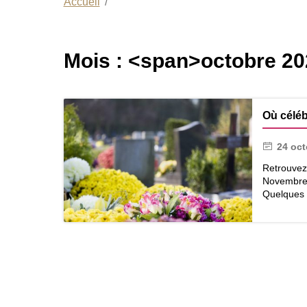
Accueil
Mois : <span>octobre 2
Où céléb
24 oct
Retrouvez
Novembre)
Quelques i
Où
célébrer
la
Toussaint
?