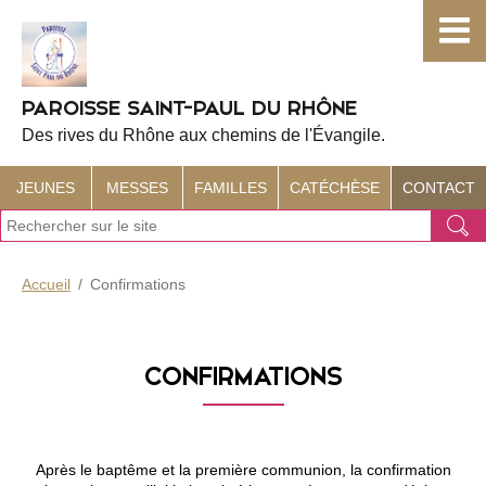
Choisissez votre menu :)
PAROISSE SAINT-PAUL DU RHÔNE
Des rives du Rhône aux chemins de l'Évangile.
JEUNES
MESSES
FAMILLES
CATÉCHÈSE
CONTACT
J
Ok
e
r
e
Accueil
Confirmations
c
h
e
r
CONFIRMATIONS
c
h
e
Après le baptême et la première communion, la confirmation